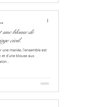
ure
 une blouse de
age civil.
 une mariée, l’ensemble est
 et d’une blouse aux
talon...