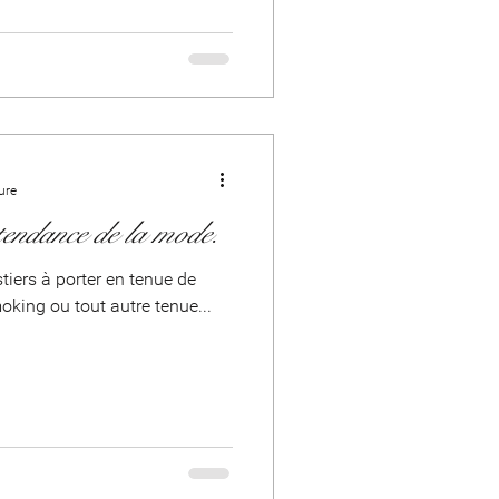
ure
 tendance de la mode.
iers à porter en tenue de
moking ou tout autre tenue...