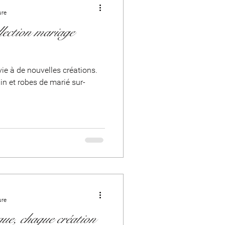
ure
llection mariage
nin et robes de marié sur-
ure
que, chaque création