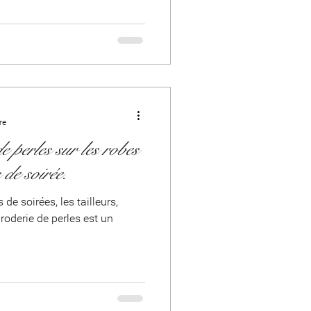
de robes de mariée
re
e perles sur les robes
 de soirée.
de soirées, les tailleurs,
broderie de perles est un