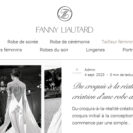
Robe de soirée
Robe de cérémonie
Tailleur fémini
rs féminins
Robes du soir
Lingeries
Portr
king femme
Création et sur-mesure
Tailleur pour fem
Admin
4 sept. 2023
3 min de lectu
Du croquis à la réali
voilette de mariée
Voile de mariée personnalisé
Robe d
création d'une robe 
Du-croquis-à-la-réalité-créat
ncesse
robe de mariée moderne
robe de mariée glamo
croquis initial à la concepti
commence par une simple...