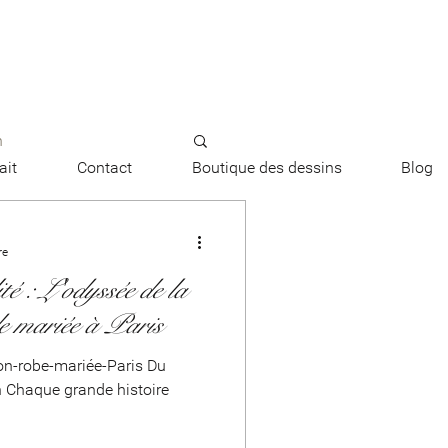
n
ait
Contact
Boutique des dessins
Blog
me sur-mesure
re
té : L'odyssée de la
e fiançailles
de mariée à Paris
ion-robe-mariée-Paris Du
ur
on Chaque grande histoire