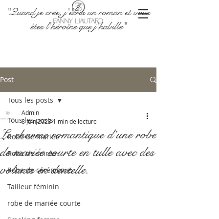
"Quand je crée, j'écris un roman et vous
êtes l'héroïne que j'habille"
Post
Tous les posts
Admin
Tous les posts
8 juin 2023
1 min de lecture
Le charme romantique d’une robe
Robe de mariée
de mariée courte en tulle avec des
Robe de soirée
volants en dentelle.
Robe de cérémonie
Tailleur féminin
robe de mariée courte