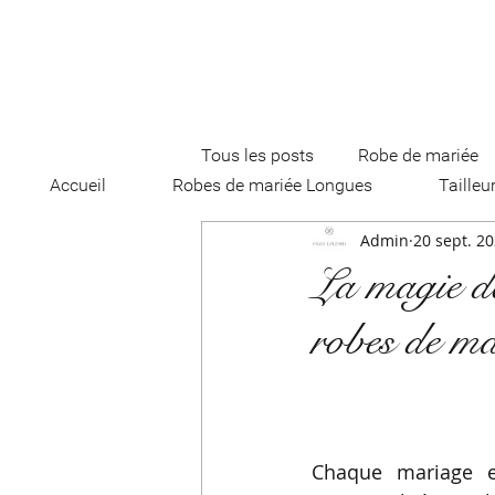
Tous les posts
Robe de mariée
Accueil
Robes de mariée Longues
Tailleu
Admin
20 sept. 2
robe de mariée courte
Smo
La magie des
robes de ma
Tailleur de mariée
Voile et 
Bustier
Robe de mariée pri
Chaque mariage e