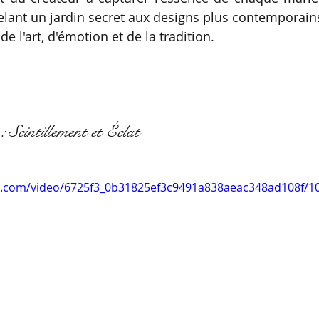
elant un jardin secret aux designs plus contemporains
de l'art, d'émotion et de la tradition.
: Scintillement et Éclat
tic.com/video/6725f3_0b31825ef3c9491a838aeac348ad108f/1