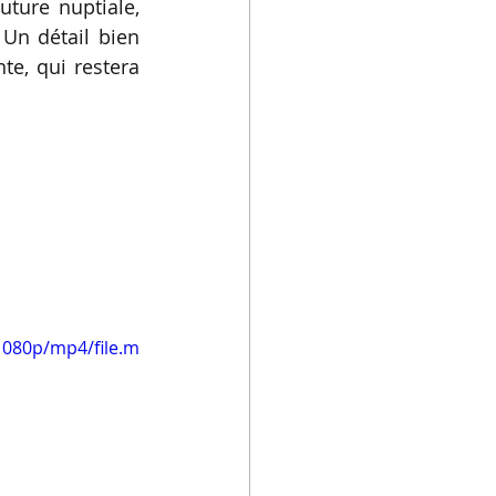
ture nuptiale, 
de robes de mariée
 Un détail bien 
e, qui restera 
1080p/mp4/file.m