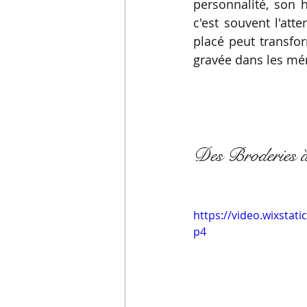
personnalité, son h
Robe de lendemain de mariage
c'est souvent l'atte
placé peut transfor
gravée dans les mé
Robe de mariée créateur Paris
Des Broderies à
https://video.wixsta
p4