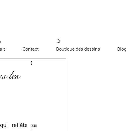
n
ait
Contact
Boutique des dessins
Blog
me sur-mesure
s les
e fiançailles
ur
i reflète sa 