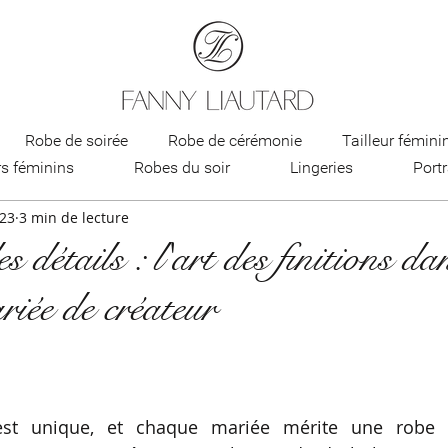
Robe de soirée
Robe de cérémonie
Tailleur fémini
rs féminins
Robes du soir
Lingeries
Portr
023
3 min de lecture
king femme
Création et sur-mesure
Tailleur pour fem
 détails : l'art des finitions dan
riée de créateur
voilette de mariée
Voile de mariée personnalisé
Robe d
ncesse
robe de mariée moderne
robe de mariée glamo
st unique, et chaque mariée mérite une robe qu