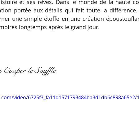
istoire et ses rêves. Dans le monde de la haute cou
Illustration de mode
créatrice de mode
créatrice 
ntion portée aux détails qui fait toute la différence.
mer une simple étoffe en une création époustouflant
moires longtemps après le grand jour.
 Couper le Souffle
tic.com/video/6725f3_fa11d1571793484ba3d1db6c898a65e2/