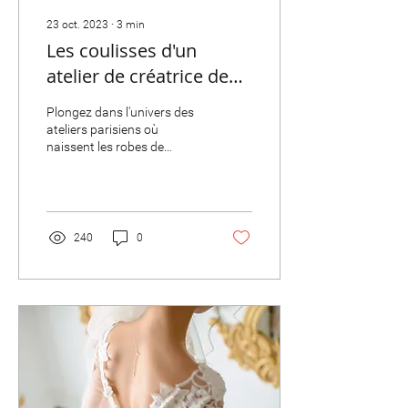
23 oct. 2023
∙
3
min
Les coulisses d'un
atelier de créatrice de
robe de mariée à Paris
Plongez dans l'univers des
ateliers parisiens où
naissent les robes de
mariées de créateur.
Découvrez l'art, la passion
et le dévouement…
240
0