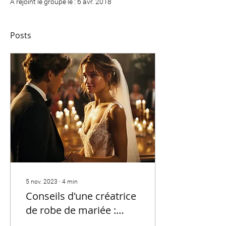
A rejoint le groupe le : 6 avr. 2018
Posts
5 nov. 2023
∙
4
min
Conseils d'une créatrice
de robe de mariée :
comment choisir la robe