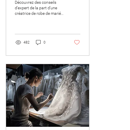
Découvrez des conseils
parfaite pour votre jour J
d'expert de la part d'une
créatrice de robe de mariée
renommée pour choisir la
robe parfaite
482
0