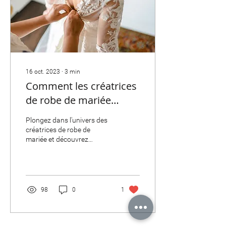
16 oct. 2023
∙
3
min
Comment les créatrices
de robe de mariée
façonnent-elles les
Plongez dans l'univers des
nouvelles tendances?
créatrices de robe de
mariée et découvrez
comment elles définissent
et façonnent les tendances
émergentes.
98
0
1