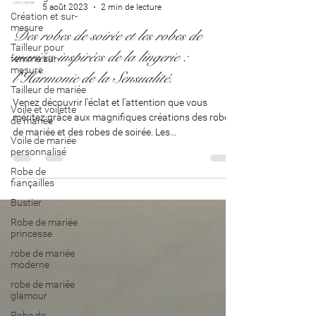
5 août 2023
2 min de lecture
Création et sur-
mesure
Des robes de soirée et les robes de
Tailleur pour
mariées inspirées de la lingerie :
femme sur-
mesure
l'Harmonie de la Sensualité.
Tailleur de mariée
Venez découvrir l'éclat et l'attention que vous
Voile et voilette
méritez grâce aux magnifiques créations des robes
de mariée
de mariée et des robes de soirée. Les...
Voile de mariée
personnalisé
Robe de
fiançailles
Bustier
Robe de mariée
princesse
robe de mariée
moderne
robe de mariée
glamour
Robe de