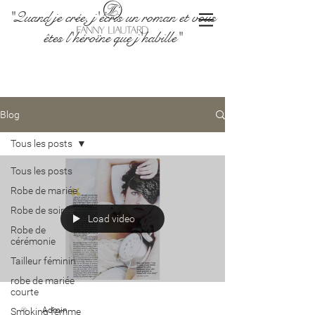
"Quand je crée, j'écris un roman et vous
êtes l'héroïne que j'habille"
Blog
Tous les posts
Tous les posts
Robe de mariée
Robe de soirée
Load video
Robe de
cérémonie
Tailleur féminin
robe de mariée
courte
Admin
Smoking femme