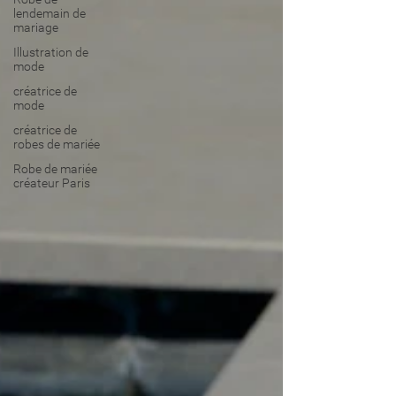
lendemain de
mariage
Illustration de
mode
créatrice de
mode
créatrice de
robes de mariée
Robe de mariée
créateur Paris