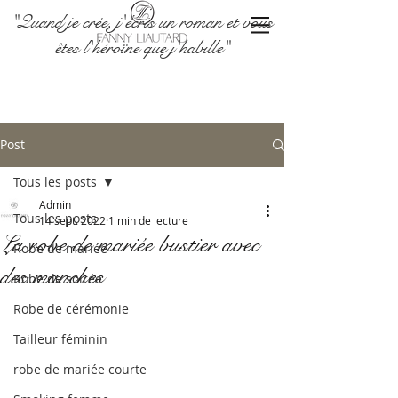
"Quand je crée, j'écris un roman et vous
êtes l'héroïne que j'habille"
Post
Tous les posts
Admin
Tous les posts
14 sept. 2022
1 min de lecture
La robe de mariée bustier avec
Robe de mariée
des manches
Robe de soirée
Robe de cérémonie
Tailleur féminin
robe de mariée courte