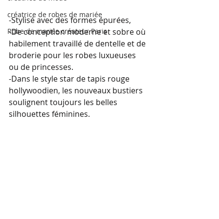
créatrice de robes de mariée
-Stylisé avec des formes épurées,
Robe de mariée créateur Paris
-De conception moderne et sobre où 
habilement travaillé de dentelle et de 
broderie pour les robes luxueuses 
ou de princesses.
-Dans le style star de tapis rouge 
hollywoodien, les nouveaux bustiers 
soulignent toujours les belles 
silhouettes féminines.