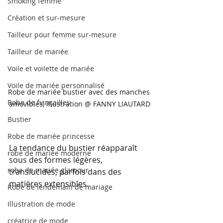
Smoking femme
Création et sur-mesure
Tailleur pour femme sur-mesure
Tailleur de mariée
Voile et voilette de mariée
Voile de mariée personnalisé
Robe de mariée bustier avec des manches 
Robe de fiançailles
amovibles, illustration @ FANNY LIAUTARD
Bustier
Robe de mariée princesse
La tendance du bustier réapparaît 
robe de mariée moderne
sous des formes légères, 
robe de mariée glamour
translucides, parfois dans des 
matières extensibles.
Robe de lendemain de mariage
Illustration de mode
créatrice de mode